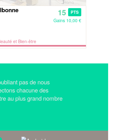
lbonne
15
PTS
Gains 10,00 €
eauté et Bien-être
n'oubliant pas de nous
ectons chacune des
tre au plus grand nombre