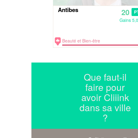
Antibes
20
P
Gains 5,
Beauté et Bien-être
Que faut-il
faire pour
avoir Cliiink
dans sa ville
?