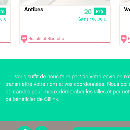
Antibes
Va
20
TS
PTS
00 €
Gains 100,00 €
Beauté et Bien-être
B
... il vous suffit de nous faire part de votre envie en 
transmettre votre nom et vos coordonnées.
Nous coll
demandes pour mieux démarcher les villes et permet
de bénéficier de Cliiink.