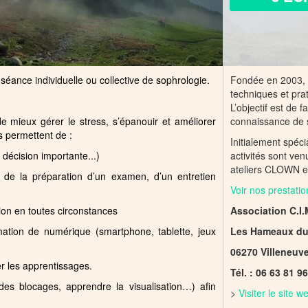
séance individuelle ou collective de sophrologie.
Fondée en 2003, l
techniques et prat
L’objectif est de 
de mieux gérer le stress, s’épanouir et améliorer
connaissance de 
 méthodes permettent de :
Initialement spé
 décision importante...)
activités sont ven
ateliers CLOWN en
 de la préparation d’un examen, d’un entretien
Voir nos prestatio
ion en toutes circonstances
Association C.I.
ation de numérique (smartphone, tablette, jeux
Les Hameaux du 
06270 Villeneuv
ter les apprentissages.
Tél. : 06 63 81 9
s blocages, apprendre la visualisation…) afin
>
Visiter le site 