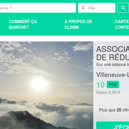
COMMENT ÇA
A PROPOS DE
CARTE
MARCHE?
CLIIINK
CONTE
ASSOCIAT
DE RÉDU
Sur une séance in
Villeneuve-
10
PTS
Gains 5,00 €
Plus que
25
off
J'ÉC