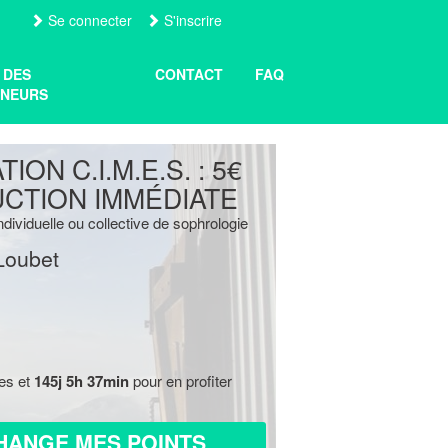
Se connecter
S'inscrire
 DES
CONTACT
FAQ
NEURS
ION C.I.M.E.S. : 5€
CTION IMMÉDIATE
dividuelle ou collective de sophrologie
Loubet
res et
145j 5h 37min
pour en profiter
HANGE MES POINTS