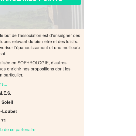
e but de l’association est d'enseigner des
iques relevant du bien-être et des loisirs.
favoriser l’épanouissement et une meilleure
soi.
cialisée en SOPHROLOGIE, d’autres
ues enrichir nos propositions dont les
 particulier.
ns...
M.E.S.
Soleil
e-Loubet
6 71
web de ce partenaire