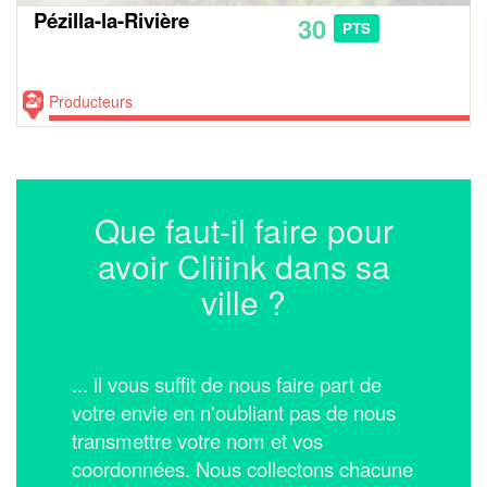
Pézilla-la-Rivière
30
PTS
Producteurs
Que faut-il faire pour
avoir Cliiink dans sa
ville ?
... il vous suffit de nous faire part de
votre envie en n'oubliant pas de nous
transmettre votre nom et vos
coordonnées.
Nous collectons chacune