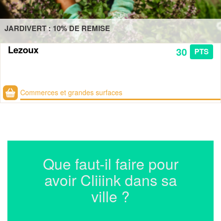
JARDIVERT : 10% DE REMISE
Lezoux
30
PTS
Commerces et grandes surfaces
Que faut-il faire pour
avoir Cliiink dans sa
ville ?